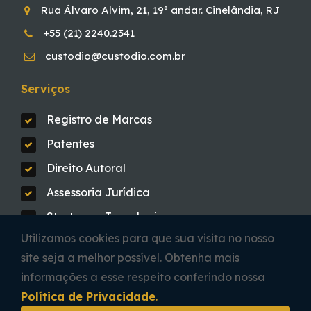
Rua Álvaro Alvim, 21, 19º andar. Cinelândia, RJ
+55 (21) 2240.2341
custodio@custodio.com.br
Serviços
Registro de Marcas
Patentes
Direito Autoral
Assessoria Jurídica
Startups e Tecnologia
Utilizamos cookies para que sua visita no nosso
site seja a melhor possível. Obtenha mais
informações a esse respeito conferindo nossa
Política de Privacidade
.
© Copyright 2021 - Custódio de Almeida & Cia -